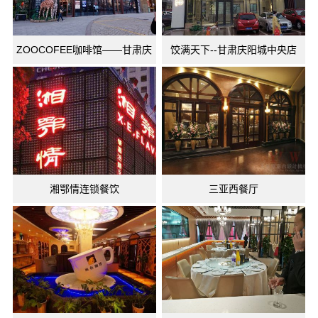
ZOOCOFEE咖啡馆——甘肃庆
饺满天下--甘肃庆阳城中央店
阳店
湘鄂情连锁餐饮
三亚西餐厅