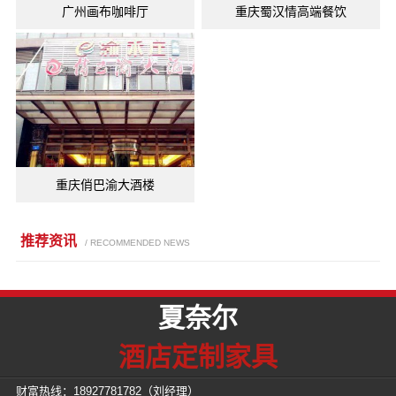
广州画布咖啡厅
重庆蜀汉情高端餐饮
重庆俏巴渝大酒楼
推荐资讯
/ RECOMMENDED NEWS
夏奈尔
酒店定制家具
财富热线：
18927781782
（刘经理）